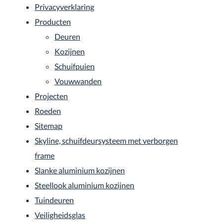
Privacyverklaring
Producten
Deuren
Kozijnen
Schuifpuien
Vouwwanden
Projecten
Roeden
Sitemap
Skyline, schuifdeursysteem met verborgen
frame
Slanke aluminium kozijnen
Steellook aluminium kozijnen
Tuindeuren
Veiligheidsglas