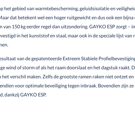
het gebied van warmtebescherming, geluidsisolatie en veiligheid.
Maar dat betekent wel een hoger ruitgewicht en dus ook een bijna
en van 150 kg eerder regel dan uitzondering. GAYKO ESP zorgt – in
estigd in het kunststof en staal, maar ook in de speciale lijst va
nen.
 resultaat van de gepatenteerde Extreem Stabiele Profielbevestiging
vige wind of storm of als het raam doorslaat en het dagstuk raakt
et verschil maken. Zelfs de grootste ramen raken niet ontzet en bl
vendien voor optimale beveiliging tegen inbraak. Bovendien zijn ze
nd, dankzij GAYKO ESP.