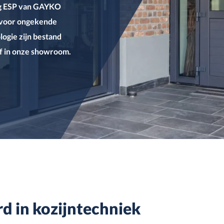
ng ESP van GAYKO
– voor ongekende
ogie zijn bestand
lf in onze showroom.
d in kozijntechniek