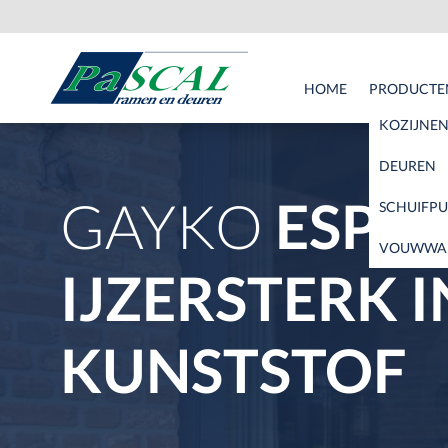
HOME
PRODUCTE
KOZIJNE
DEUREN
GAYKO
ESP
SCHUIFPU
VOUWWA
IJZERSTERK I
KUNSTSTOF