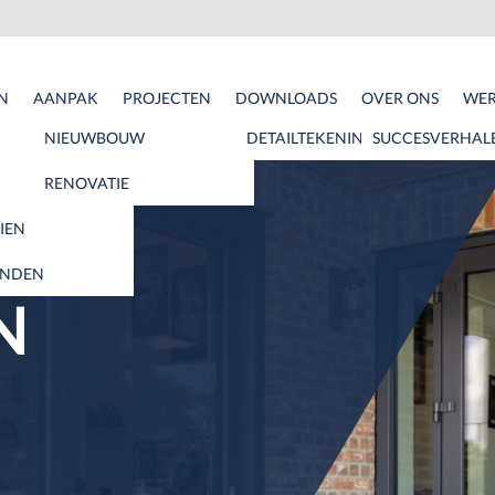
N
AANPAK
PROJECTEN
DOWNLOADS
OVER ONS
WER
N
NIEUWBOUW
DETAILTEKENINGEN
SUCCESVERHAL
RENOVATIE
IEN
NDEN
N