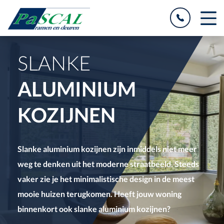
SLANKE
ALUMINIUM
KOZIJNEN
Slanke aluminium kozijnen zijn inmiddels niet meer
weg te denken uit het
moderne straatbeeld
. Steeds
vaker zie je het
minimalistische desi
gn in de meest
mooie huizen
terugkomen. Heeft jouw woning
binnenkort ook slanke aluminium kozijnen?