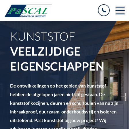
KUNSTSTOF
VEELZIJDIGE
EIGENSCHAPPEN
De ontwikkelingen op het gebied van kunststof
hebben de afgelopen jaren niet stil gestaan. De
kunststof kozijnen, deuren en schuifpuien van nu zijn
inbraakproof, duurzaam, onderhoudsvrij en isoleren
uitstekend. Past kunststof bij jouw project? Wij
adviseren je graag over alle mogelijkheden.